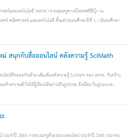
าสตร์และเทคโนโลยี (สสวท.) ชวนคุณครูดาวน์โหลดฟรีอีบุ๊ก (e-
ศาสตร์ คณิตศาสตร์ และเทคโนโลยี ตั้งแต่ประถมศึกษาปีที่ 1 – มัธยมศึกษา
มใหม่ สนุกกับสื่อออนไลน์ คลังความรู้ SciMath
ออนไลน์ที่ทยอยกันเข้ามาเติมเต็มคลังความรู้ SciMath ของ สสวท. กันคร้าบ
่ช่วยสร้างความเข้าใจให้ผู้เรียนได้อย่างเป็นรูปธรรม ยิ่งเมื่อมาในรูปแบบอ...
นะ
์ ประจำปี 2565 การอบรมครูด้วยระบบออนไลน์ ประจำปี 2565 ประกอบ