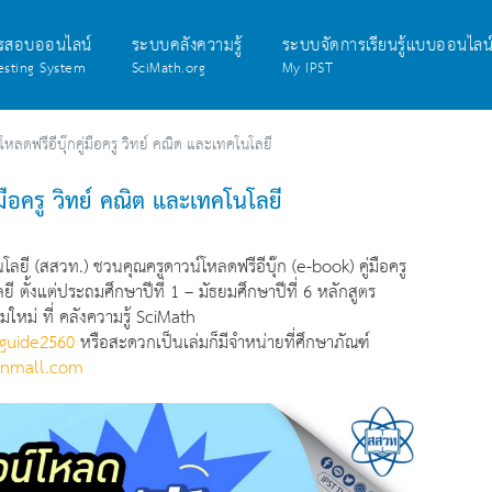
รสอบออนไลน์
ระบบคลังความรู้
ระบบจัดการเรียนรู้แบบออนไลน
esting System
SciMath.org
My IPST
โหลดฟรีอีบุ๊กคู่มือครู วิทย์ คณิต และเทคโนโลยี
่มือครู วิทย์ คณิต และเทคโนโลยี
ี (สสวท.) ชวนคุณครูดาวน์โหลดฟรีอีบุ๊ก (e-book) คู่มือครู
ตั้งแต่ประถมศึกษาปีที่ 1 – มัธยมศึกษาปีที่ 6 หลักสูตร
มใหม่ ที่ คลังความรู้ SciMath
rguide2560
หรือสะดวกเป็นเล่มก็มีจำหน่ายที่ศึกษาภัณฑ์
panmall.com