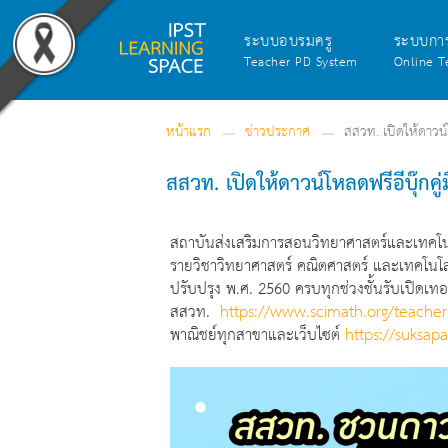
ระบบอบรมครู
ระบบกา
Teacher PD System
Online T
หน้าแรก
ข่าวประกาศ
สสวท. เปิดให้ดาวน์
สสวท. เปิดให้ดาวน์โหลดฟรีอีบุ๊กคู
สถาบันส่งเสริมการสอนวิทยาศาสตร์และเทคโนโลย
รายวิชาวิทยาศาสตร์ คณิตศาสตร์ และเทคโนโลยี 
ปรับปรุง พ.ศ. 2560 ครบทุกช่วงชั้นรับเปิดเทอ
สสวท.
https://www.scimath.org/teache
พาณิชย์ทุกสาขาและเว็บไซต์
https://suksa