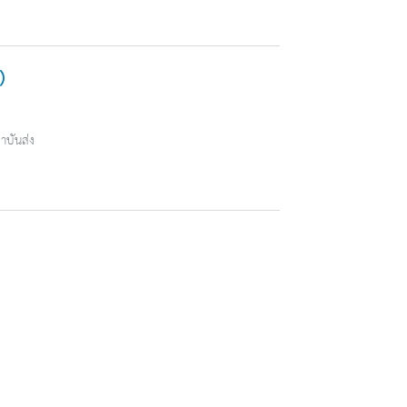
)
าบันส่ง